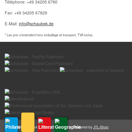
Téléphone: +49 34205 6780
Fax: +49 34205 67829
E-Mail:
info@schaubek.de
* Les prix s'entendent hors emballage et transport, TVA inclus.
© Schaubek GmbH
Powered by
JTL-Shop