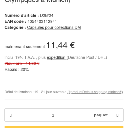
Numéro d'article :
D2B/24
EAN code :
4054403112941
Catégorie :
Capsules pour collections DM
11,44 €
maintenant seulement
inclu 19% T.V.A. , plus
expédition
(Deutsche Post / DHL)
Vieux prix : 14,30 €
Rabais :
20%
Délai de livraison :
19 - 21 jour ouvrable
(#productDetails.shippingInfoIcon#)
paquet