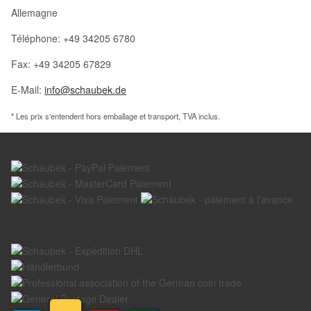
Allemagne
Téléphone: +49 34205 6780
Fax: +49 34205 67829
E-Mail:
info@schaubek.de
* Les prix s'entendent hors emballage et transport, TVA inclus.