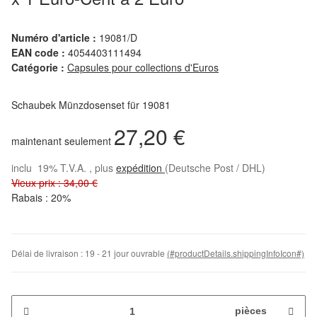
Numéro d'article :
19081/D
EAN code :
4054403111494
Catégorie :
Capsules pour collections d'Euros
Schaubek Münzdosenset für 19081
27,20 €
maintenant seulement
inclu 19% T.V.A. , plus
expédition
(Deutsche Post / DHL)
Vieux prix : 34,00 €
Rabais :
20%
Délai de livraison :
19 - 21 jour ouvrable
(#productDetails.shippingInfoIcon#)
pièces