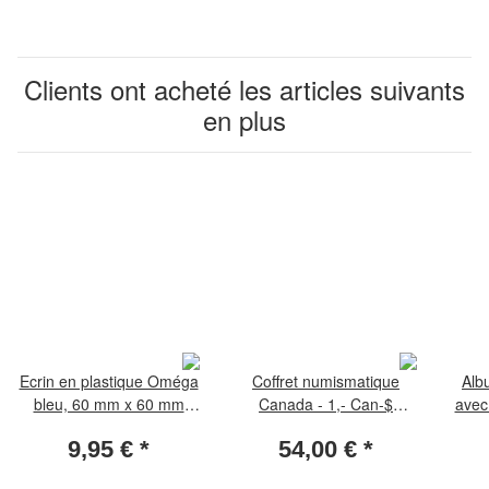
Clients ont acheté les articles suivants
en plus
Ecrin en plastique Oméga
Coffret numismatique
Alb
bleu, 60 mm x 60 mm
Canada - 1,- Can-$
avec
plateau d`insertion par
Silberdoll sous capsules -
d
9,95 €
*
54,00 €
*
pression
30 cases sur 2 tableaux