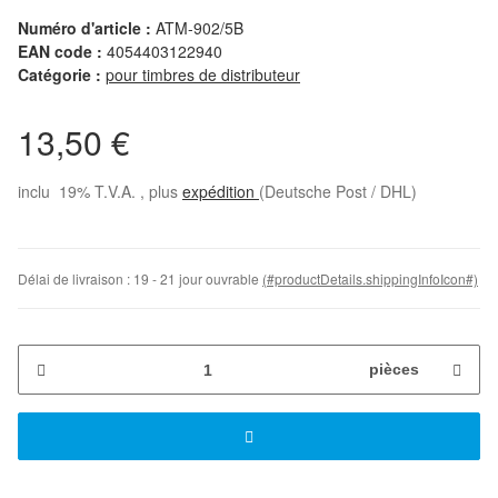
Numéro d'article :
ATM-902/5B
EAN code :
4054403122940
Catégorie :
pour timbres de distributeur
13,50 €
inclu 19% T.V.A. , plus
expédition
(Deutsche Post / DHL)
Délai de livraison :
19 - 21 jour ouvrable
(#productDetails.shippingInfoIcon#)
pièces