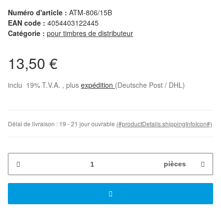
Numéro d'article :
ATM-806/15B
EAN code :
4054403122445
Catégorie :
pour timbres de distributeur
13,50 €
inclu 19% T.V.A. , plus
expédition
(Deutsche Post / DHL)
Délai de livraison :
19 - 21 jour ouvrable
(#productDetails.shippingInfoIcon#)
pièces