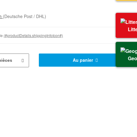
on
(Deutsche Post / DHL)
Litt
ble
(#productDetails.shippingInfoIcon#)
Geo
Au panier
pièces