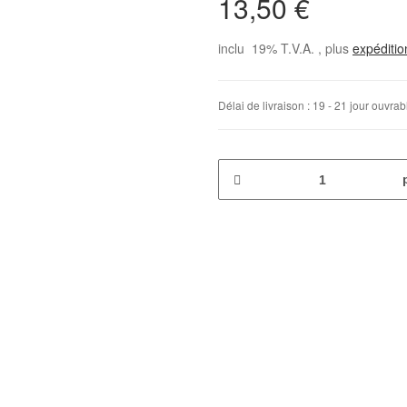
13,50 €
inclu 19% T.V.A. , plus
expéditi
Délai de livraison :
19 - 21 jour ouvra