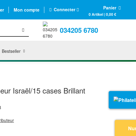
Panier
Connecter
er
Mon compte
0 Artikel | 0,00 €
034205 6780
Bestseller
eur Israël/15 cases Brillant
B
ributeur
Nu