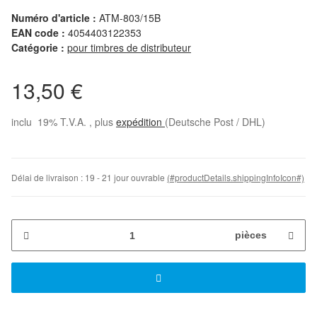
Numéro d'article :
ATM-803/15B
EAN code :
4054403122353
Catégorie :
pour timbres de distributeur
13,50 €
inclu 19% T.V.A. , plus
expédition
(Deutsche Post / DHL)
Délai de livraison :
19 - 21 jour ouvrable
(#productDetails.shippingInfoIcon#)
pièces