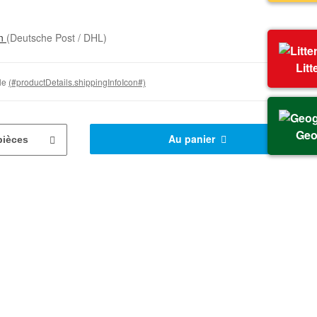
on
(Deutsche Post / DHL)
Litt
ble
(#productDetails.shippingInfoIcon#)
Geo
Au panier
pièces