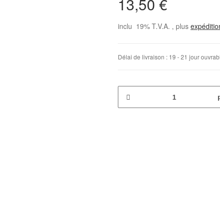
13,50 €
inclu 19% T.V.A. , plus
expéditi
Délai de livraison :
19 - 21 jour ouvra