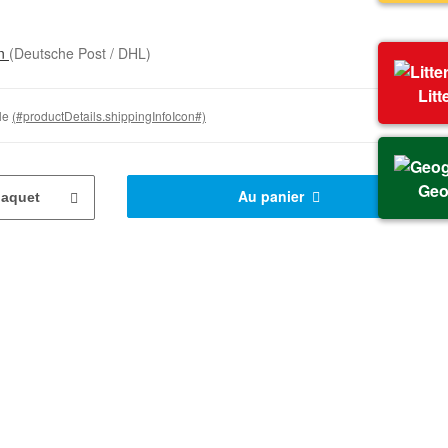
on
(Deutsche Post / DHL)
Litt
ble
(#productDetails.shippingInfoIcon#)
Geo
Au panier
aquet