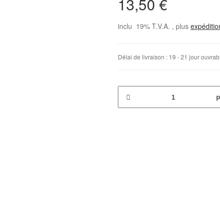
13,50 €
inclu 19% T.V.A. , plus
expéditi
Délai de livraison :
19 - 21 jour ouvra
p