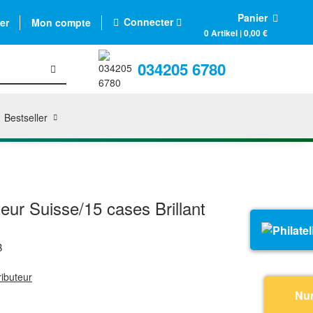
Panier
Connecter
er
Mon compte
0 Artikel | 0,00 €
034205 6780
Bestseller
teur Suisse/15 cases Brillant
B
ributeur
Nu