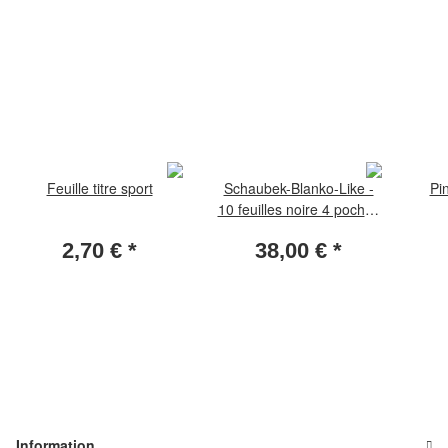
Feuille titre sport
Schaubek-Blanko-Like -
Pi
10 feuilles noire 4 poches
de feuille PVC 255 x 67
2,70 €
*
38,00 €
*
mm
Information