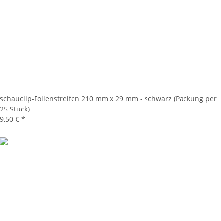
schauclip-Folienstreifen 210 mm x 29 mm - schwarz (Packung per
25 Stück)
9,50 €
*