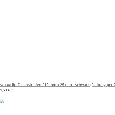
schauclip-Folienstreifen 210 mm x 25 mm - schwarz (Packung per 2
9,50 €
*