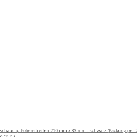
schauclip-Folienstreifen 210 mm x 33 mm - schwarz (Packung per 2
9,50 €
*