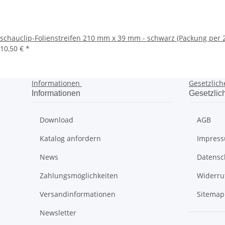
schauclip-Folienstreifen 210 mm x 39 mm - schwarz (Packung per 2
10,50 €
*
Informationen
Gesetzlich
Informationen
Gesetzlic
Download
AGB
Katalog anfordern
Impres
News
Datensc
Zahlungsmöglichkeiten
Widerru
Versandinformationen
Sitemap
Newsletter