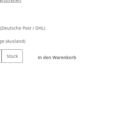
ienstreifen
d
(Deutsche Post / DHL)
age
(Ausland)
Stück
In den Warenkorb