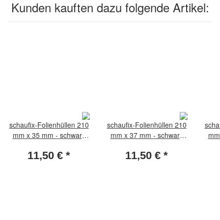
Kunden kauften dazu folgende Artikel:
schaufix-Folienhüllen 210
schaufix-Folienhüllen 210
scha
mm x 35 mm - schwarz
mm x 37 mm - schwarz
mm 
(Packung per 25 Stück)
(Packung per 25 Stück)
(Pa
11,50 €
*
11,50 €
*