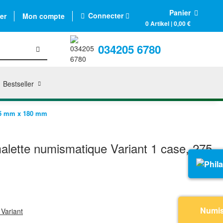
Panier
Connecter
er
Mon compte
0 Artikel | 0,00 €
034205 6780
Bestseller
275 mm x 180 mm
 malette numismatique Variant 1 case, 275
Numi
 Variant