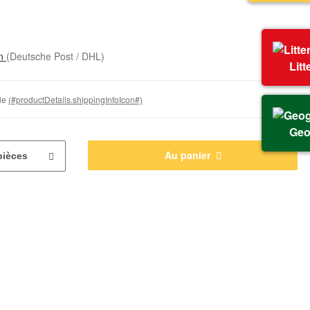
on
(Deutsche Post / DHL)
Litt
ble
(#productDetails.shippingInfoIcon#)
Geo
Au panier
pièces