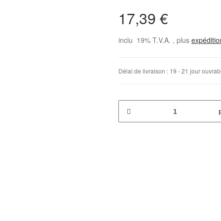
17,39 €
inclu 19% T.V.A. , plus
expéditi
Délai de livraison :
19 - 21 jour ouvra