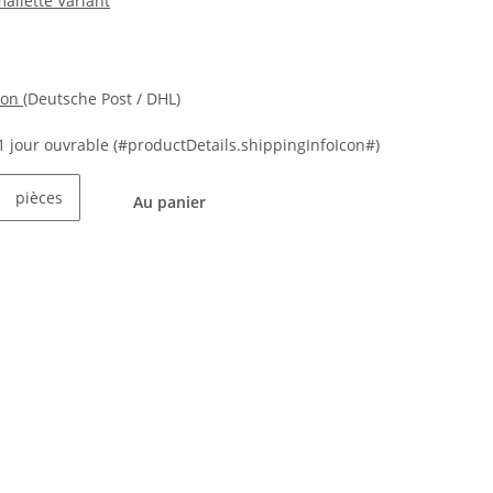
mallette Variant
ion
(Deutsche Post / DHL)
21 jour ouvrable
(#productDetails.shippingInfoIcon#)
pièces
Au panier