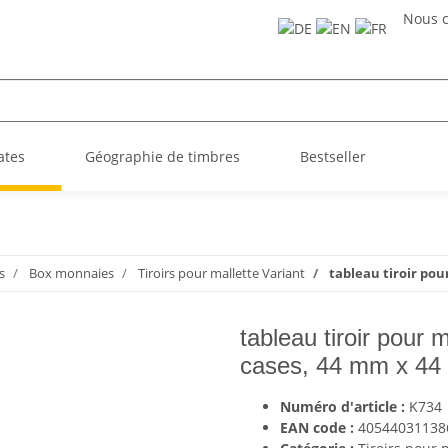
Nous c
ates
Géographie de timbres
Bestseller
s
Box monnaies
Tiroirs pour mallette Variant
tableau tiroir po
tableau tiroir pour
cases, 44 mm x 4
Numéro d'article :
K734
EAN code :
40544031138