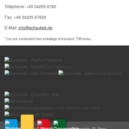
Téléphone: +49 34205 6780
Fax: +49 34205 67829
E-Mail:
info@schaubek.de
* Les prix s'entendent hors emballage et transport, TVA inclus.
© Schaubek GmbH
Powered by
JTL-Shop