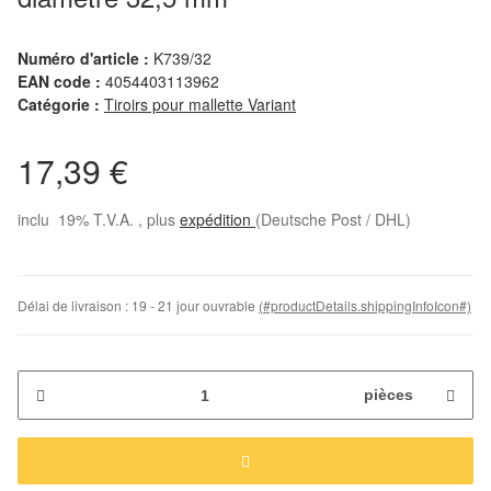
Numéro d'article :
K739/32
EAN code :
4054403113962
Catégorie :
Tiroirs pour mallette Variant
17,39 €
inclu 19% T.V.A. , plus
expédition
(Deutsche Post / DHL)
Délai de livraison :
19 - 21 jour ouvrable
(#productDetails.shippingInfoIcon#)
pièces