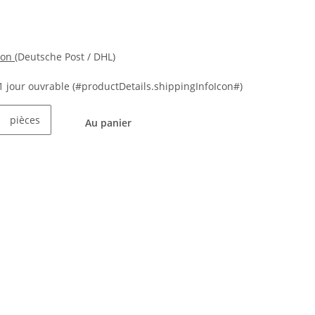
ion
(Deutsche Post / DHL)
21 jour ouvrable
(#productDetails.shippingInfoIcon#)
pièces
Au panier