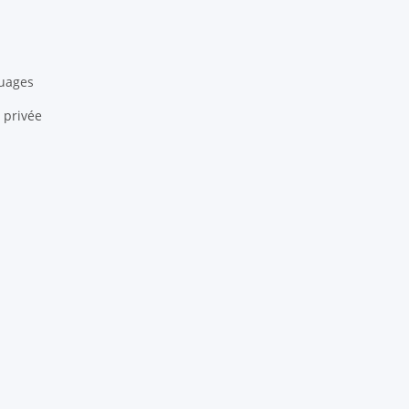
quages
 privée