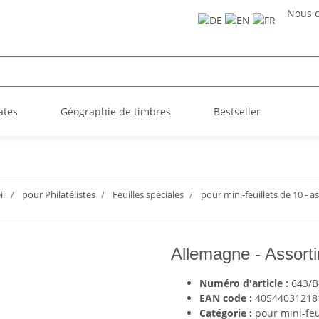
Nous c
ates
Géographie de timbres
Bestseller
il
pour Philatélistes
Feuilles spéciales
pour mini-feuillets de 10 - a
Allemagne - Assorti
Numéro d'article :
643/B
EAN code :
40544031218
Catégorie :
pour mini-feu