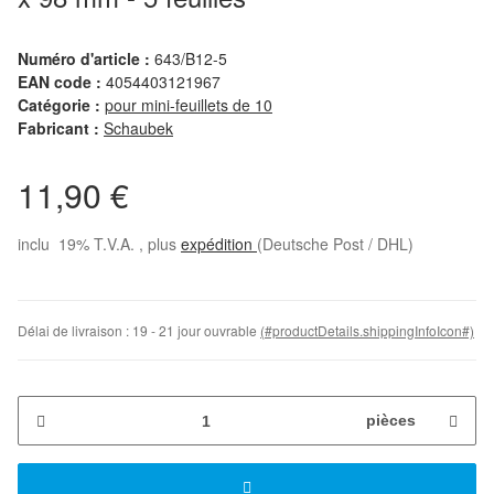
Numéro d'article :
643/B12-5
EAN code :
4054403121967
Catégorie :
pour mini-feuillets de 10
Fabricant :
Schaubek
11,90 €
inclu 19% T.V.A. , plus
expédition
(Deutsche Post / DHL)
Délai de livraison :
19 - 21 jour ouvrable
(#productDetails.shippingInfoIcon#)
pièces