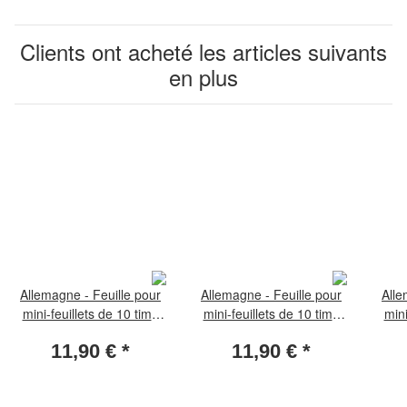
Clients ont acheté les articles suivants
en plus
Allemagne - Feuille pour
Allemagne - Feuille pour
Alle
mini-feuillets de 10 timb
mini-feuillets de 10 timb
mini
avec 1 pochette 218 mm
avec 1 pochette 122 mm
avec
11,90 €
*
11,90 €
*
x 111 mm - 5 feuilles
x 162 mm - 5 feuilles
1