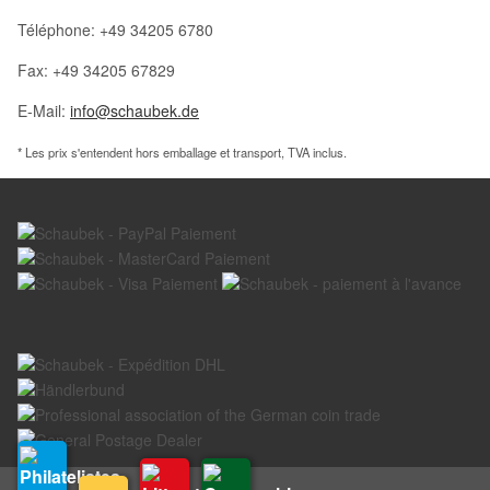
Téléphone: +49 34205 6780
Fax: +49 34205 67829
E-Mail:
info@schaubek.de
* Les prix s'entendent hors emballage et transport, TVA inclus.