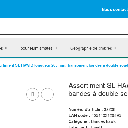
Nous contact
es
pour Numismates
Géographie de timbres
ortiment SL HAWID longueur 265 mm, transparent bandes à double soudur
Assortiment SL HA
bandes à double so
Numéro d'article :
32208
EAN code :
4054403129895
Catégorie :
Bandes hawid
Fabricant :
Hawid