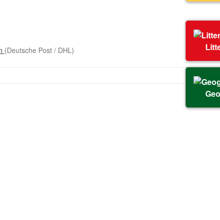
Litt
on
(Deutsche Post / DHL)
Geo