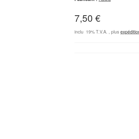
7,50 €
inclu 19% T.V.A. , plus
expéditi