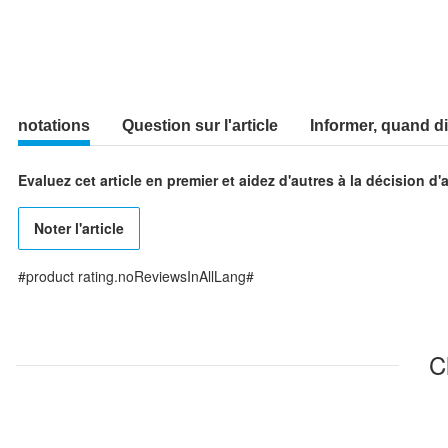
notations
Question sur l'article
Informer, quand d
Evaluez cet article en premier et aidez d'autres à la décision d'
Noter l'article
#product rating.noReviewsInAllLang#
C