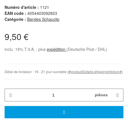
Numéro d'article :
1121
EAN code :
4054403092823
Catégorie :
Bandes Schauclip
9,50 €
inclu 19% T.V.A. , plus
expédition
(Deutsche Post / DHL)
Délai de livraison :
19 - 21 jour ouvrable
(#productDetails.shippingInfoIcon#)
pièces