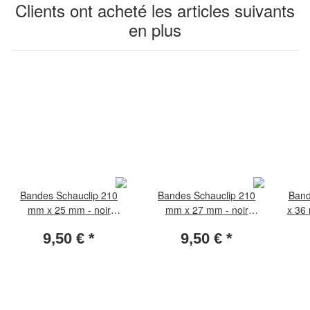
Clients ont acheté les articles suivants
en plus
Bandes Schauclip 210
Bandes Schauclip 210
Band
mm x 25 mm - noir
mm x 27 mm - noir
x 36 
(paquet de 25 pièces)
(paquet de 25 pièces)
9,50 €
*
9,50 €
*