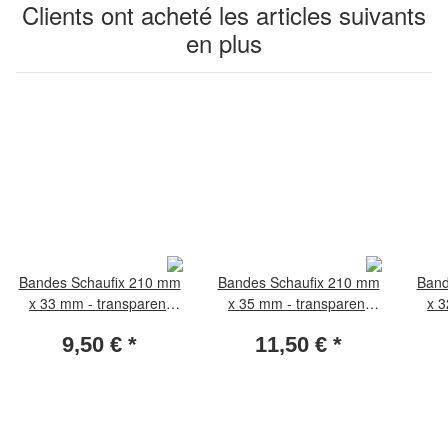
Clients ont acheté les articles suivants
en plus
Bandes Schaufix 210 mm
Bandes Schaufix 210 mm
Band
x 33 mm - transparent
x 35 mm - transparent
x 3
(paquet de 25 pièces)
(paquet de 25 pièces)
(pa
9,50 €
*
11,50 €
*