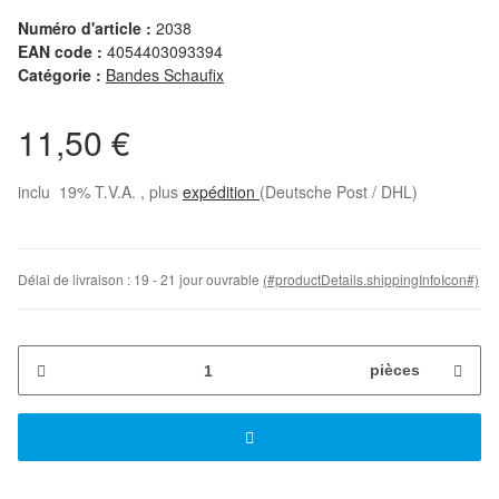
Numéro d'article :
2038
EAN code :
4054403093394
Catégorie :
Bandes Schaufix
11,50 €
inclu 19% T.V.A. , plus
expédition
(Deutsche Post / DHL)
Délai de livraison :
19 - 21 jour ouvrable
(#productDetails.shippingInfoIcon#)
pièces