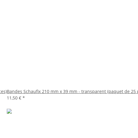
ces)
Bandes Schaufix 210 mm x 39 mm - transparent (paquet de 25 
11,50 €
*