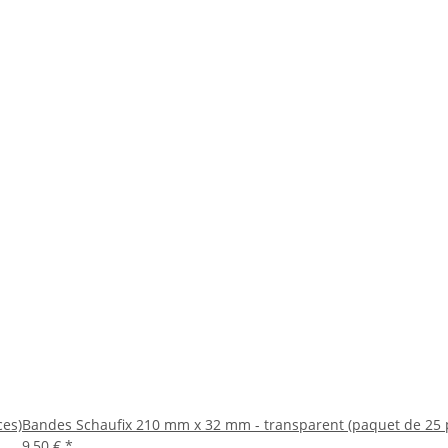
ces)
Bandes Schaufix 210 mm x 32 mm - transparent (paquet de 25 
9,50 €
*