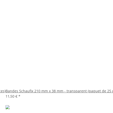
ces)
Bandes Schaufix 210 mm x 38 mm - transparent (paquet de 25 
11,50 €
*