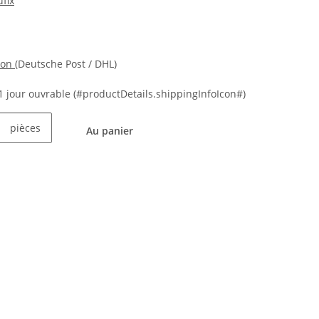
fix
ion
(Deutsche Post / DHL)
21 jour ouvrable
(#productDetails.shippingInfoIcon#)
pièces
Au panier