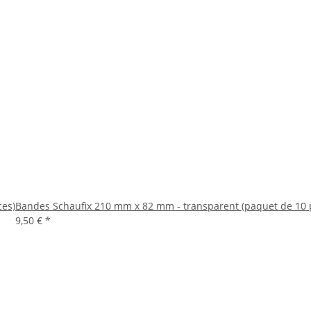
ces)
Bandes Schaufix 210 mm x 82 mm - transparent (paquet de 10 
9,50 €
*