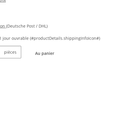
fix
ion
(Deutsche Post / DHL)
21 jour ouvrable
(#productDetails.shippingInfoIcon#)
pièces
Au panier