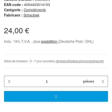
EAN code :
4054403014153
Catégorie :
Compléments
Fabricant :
Schaubek
24,00 €
inclu 19% T.V.A. , plus
expédition
(Deutsche Post / DHL)
Délai de livraison :
5 - 7 jour ouvrable
(#productDetails.shippingInfoIcon#)
pièces