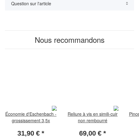
Question sur l'article
Nous recommandons
Économie d'Eschenbach -
Reliure à vis en simili-cuir
Pinc
grossissement 3,5x
non rembourré
31,90 €
*
69,00 €
*