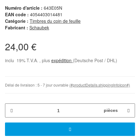
Numéro d'article :
643E05N
EAN code :
4054403014481
Catégorie :
Timbres du coin de feuille
Fabricant :
Schaubek
24,00 €
inclu 19% T.V.A. , plus
expédition
(Deutsche Post / DHL)
Délai de livraison :
5 - 7 jour ouvrable
(#productDetails.shippingInfoIcon#)
pièces