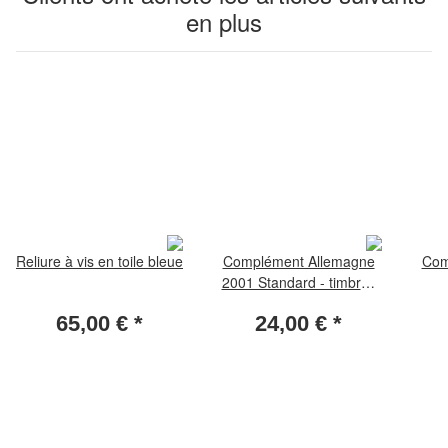
en plus
Reliure à vis en toile bleue
Complément Allemagne
Com
2001 Standard - timbres
du coin de feuille
65,00 €
*
24,00 €
*