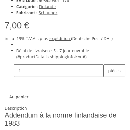
EAN code :
4054403011176
Catégorie :
Finlande
Fabricant :
Schaubek
7,00 €
inclu 19% T.V.A. , plus
expédition
(Deutsche Post / DHL)
Délai de livraison :
5 - 7 jour ouvrable
(#productDetails.shippingInfoIcon#)
pièces
Au panier
Déscription
Addendum à la norme finlandaise de
1983