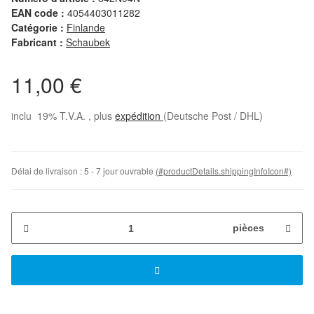
EAN code :
4054403011282
Catégorie :
Finlande
Fabricant :
Schaubek
11,00 €
inclu 19% T.V.A. , plus
expédition
(Deutsche Post / DHL)
Délai de livraison :
5 - 7 jour ouvrable
(#productDetails.shippingInfoIcon#)
pièces