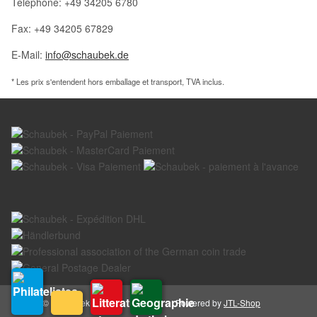
Téléphone: +49 34205 6780
Fax: +49 34205 67829
E-Mail:
info@schaubek.de
* Les prix s'entendent hors emballage et transport, TVA inclus.
© Schaubek GmbH
Powered by
JTL-Shop