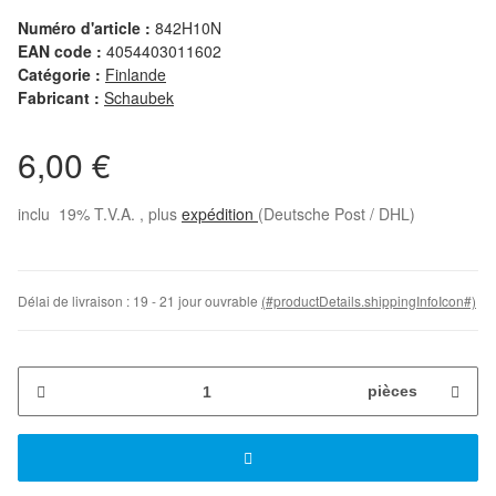
Numéro d'article :
842H10N
EAN code :
4054403011602
Catégorie :
Finlande
Fabricant :
Schaubek
6,00 €
inclu 19% T.V.A. , plus
expédition
(Deutsche Post / DHL)
Délai de livraison :
19 - 21 jour ouvrable
(#productDetails.shippingInfoIcon#)
pièces