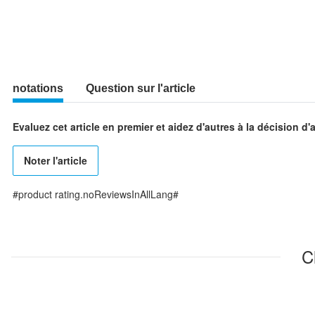
notations
Question sur l'article
Evaluez cet article en premier et aidez d'autres à la décision d'
Noter l'article
#product rating.noReviewsInAllLang#
C