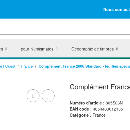
Nous contact
es
pour Numismates
Géographie de timbres
e l´Ouest
France
Complément France 2006 Standard - feuilles spéci
Complément France 
Numéro d'article :
805S06N
EAN code :
4054403012135
Catégorie :
France