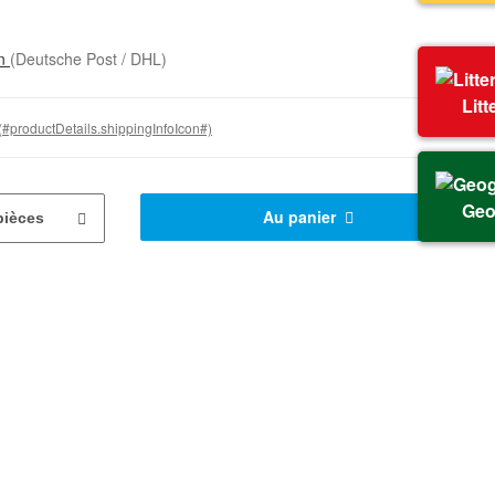
on
(Deutsche Post / DHL)
Litt
(#productDetails.shippingInfoIcon#)
Geo
Au panier
pièces