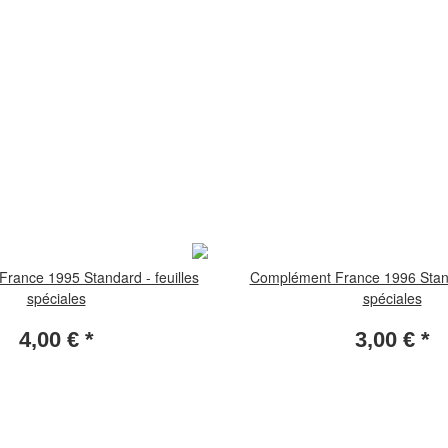
rance 1995 Standard - feuilles
Complément France 1996 Standa
spéciales
spéciales
4,00 €
*
3,00 €
*