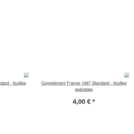
rd - feuilles
Complément France 1997 Standard - feuilles
spéciales
4,00 €
*