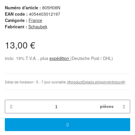
Numéro d'article :
805H08N
EAN code :
4054403012197
Catégorie :
France
Fabricant :
Schaubek
13,00 €
inclu 19% T.V.A. , plus
expédition
(Deutsche Post / DHL)
Délai de livraison :
5 - 7 jour ouvrable
(#productDetails.shippingInfoIcon#)
pièces