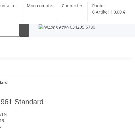
ontacter
Mon compte
Connecter
Panier
0 Artikel | 0,00 €
034205 6780
dard
961 Standard
61N
19
s