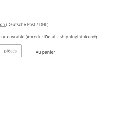
ion
(Deutsche Post / DHL)
 jour ouvrable
(#productDetails.shippingInfoIcon#)
pièces
Au panier