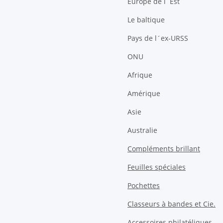
Europe de l´Est
Le baltique
Pays de l´ex-URSS
ONU
Afrique
Amérique
Asie
Australie
Compléments brillant
Feuilles spéciales
Pochettes
Classeurs à bandes et Cie.
Accessoires philatéliques