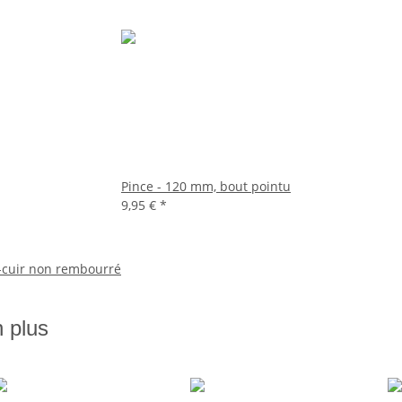
Pince - 120 mm, bout pointu
9,95 €
*
li-cuir non rembourré
n plus