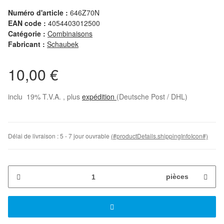
Numéro d'article :
646Z70N
EAN code :
4054403012500
Catégorie :
Combinaisons
Fabricant :
Schaubek
10,00 €
inclu 19% T.V.A. , plus
expédition
(Deutsche Post / DHL)
Délai de livraison :
5 - 7 jour ouvrable
(#productDetails.shippingInfoIcon#)
pièces