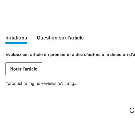
notations
Question sur l'article
Evaluez cet article en premier et aidez d'autres à la décision d'
Noter l'article
#product rating.noReviewsInAllLang#
C