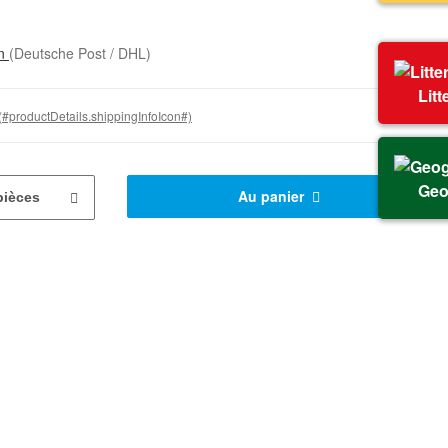
on
(Deutsche Post / DHL)
Litt
(#productDetails.shippingInfoIcon#)
Geo
Au panier
pièces