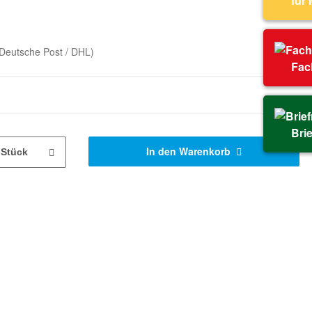
für
Deutsche Post / DHL)
Fac
Bri
In den Warenkorb
Stück