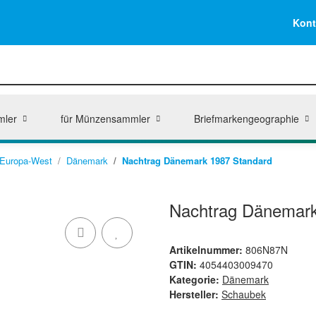
Kont
mler
für Münzensammler
Briefmarkengeographie
Europa-West
Dänemark
Nachtrag Dänemark 1987 Standard
Nachtrag Dänemark
Artikelnummer:
806N87N
GTIN:
4054403009470
Kategorie:
Dänemark
Hersteller:
Schaubek