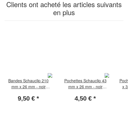
Clients ont acheté les articles suivants
en plus
Bandes Schauclip 210
Pochettes Schauclip 43
Poch
mm x 26 mm - noir
mm x 26 mm - noir
x 3
(paquet de 25 pièces)
(paquet de 50 pièces)
ro
9,50 €
*
4,50 €
*