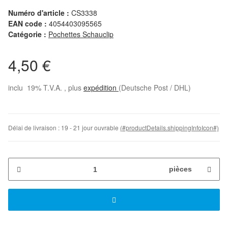
Numéro d'article :
CS3338
EAN code :
4054403095565
Catégorie :
Pochettes Schauclip
4,50 €
inclu 19% T.V.A. , plus
expédition
(Deutsche Post / DHL)
Délai de livraison :
19 - 21 jour ouvrable
(#productDetails.shippingInfoIcon#)
pièces