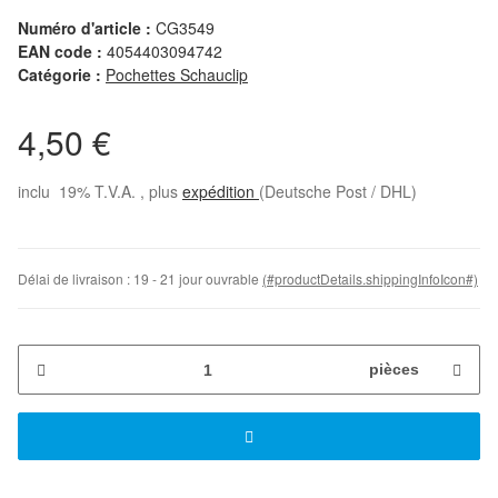
Numéro d'article :
CG3549
EAN code :
4054403094742
Catégorie :
Pochettes Schauclip
4,50 €
inclu 19% T.V.A. , plus
expédition
(Deutsche Post / DHL)
Délai de livraison :
19 - 21 jour ouvrable
(#productDetails.shippingInfoIcon#)
pièces