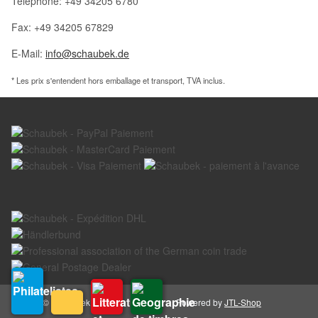
Téléphone: +49 34205 6780
Fax: +49 34205 67829
E-Mail:
info@schaubek.de
* Les prix s'entendent hors emballage et transport, TVA inclus.
© Schaubek GmbH
Powered by
JTL-Shop