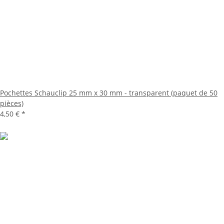
Pochettes Schauclip 25 mm x 30 mm - transparent (paquet de 50
pièces)
4,50 €
*