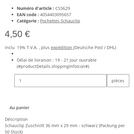
Numéro d'article :
CS3629
EAN code :
4054403095657
Catégorie :
Pochettes Schauclip
4,50 €
inclu 19% T.V.A. , plus
expédition
(Deutsche Post / DHL)
Délai de livraison :
19 - 21 jour ouvrable
(#productDetails.shippingInfoIcon#)
pièces
Au panier
Déscription
Schauclip Zuschnitt 36 mm x 29 mm - schwarz (Packung per
50 Stück)