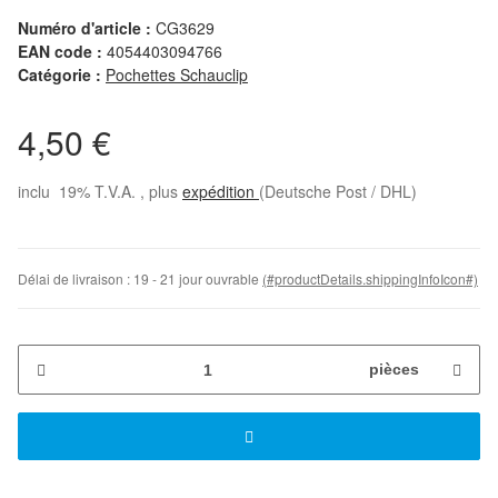
Numéro d'article :
CG3629
EAN code :
4054403094766
Catégorie :
Pochettes Schauclip
4,50 €
inclu 19% T.V.A. , plus
expédition
(Deutsche Post / DHL)
Délai de livraison :
19 - 21 jour ouvrable
(#productDetails.shippingInfoIcon#)
pièces