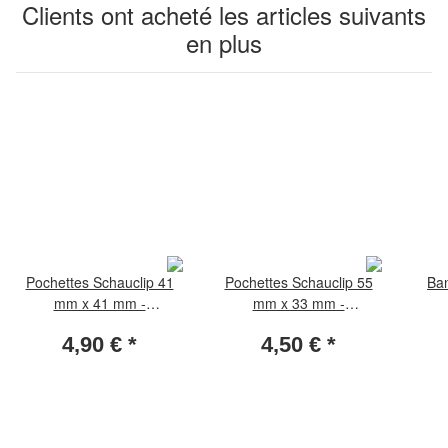
Clients ont acheté les articles suivants
en plus
Pochettes Schauclip 41
Pochettes Schauclip 55
Ba
mm x 41 mm -
mm x 33 mm -
transparent (paquet de 50
transparent (paquet de 50
trans
4,90 €
*
4,50 €
*
pièces)
pièces)