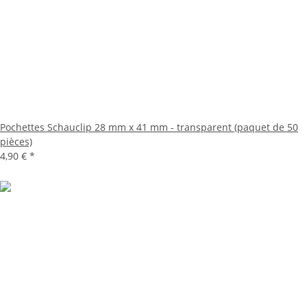
Pochettes Schauclip 28 mm x 41 mm - transparent (paquet de 50
pièces)
4,90 €
*