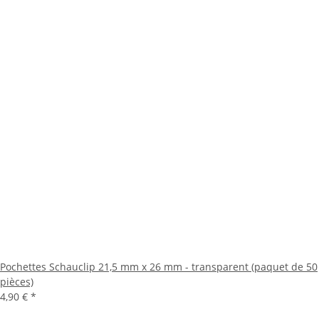
Pochettes Schauclip 21,5 mm x 26 mm - transparent (paquet de 50
pièces)
4,90 €
*