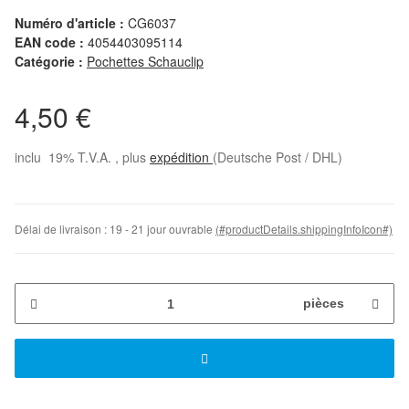
Numéro d'article :
CG6037
EAN code :
4054403095114
Catégorie :
Pochettes Schauclip
4,50 €
inclu 19% T.V.A. , plus
expédition
(Deutsche Post / DHL)
Délai de livraison :
19 - 21 jour ouvrable
(#productDetails.shippingInfoIcon#)
pièces