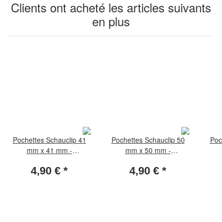
Clients ont acheté les articles suivants
en plus
Pochettes Schauclip 41
Pochettes Schauclip 50
Poc
mm x 41 mm -
mm x 50 mm -
transparent (paquet de 50
transparent (paquet de 50
trans
4,90 €
*
4,90 €
*
pièces)
pièces)