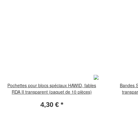
Pochettes pour blocs spéciaux HAWID, fables
Bandes S
RDA II transparent (paquet de 10 pièces)
transpa
4,30 €
*