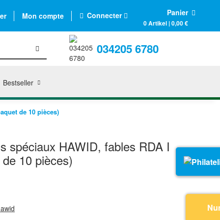
Panier
Connecter
er
Mon compte
0 Artikel | 0,00 €
034205 6780
Bestseller
aquet de 10 pièces)
cs spéciaux HAWID, fables RDA I
 de 10 pièces)
Nu
hawid