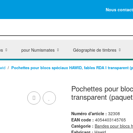
Nous contact
es
pour Numismates
Géographie de timbres
wid
Pochettes pour blocs spéciaux HAWID, fables RDA I transparent (p
Pochettes pour blo
transparent (paquet
Numéro d'article :
32308
EAN code :
4054403145765
Catégorie :
Bandes pour blocs 
Fabricant :
Hawid