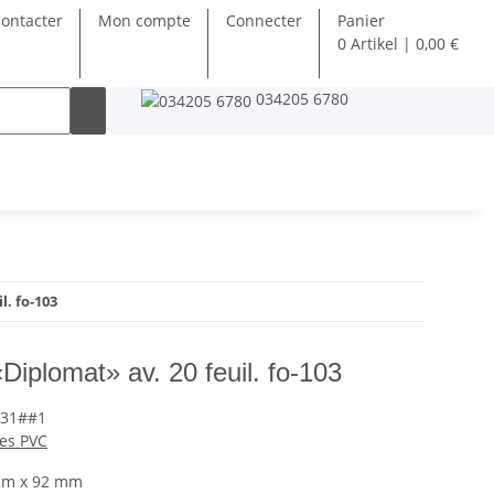
ontacter
Mon compte
Connecter
Panier
0 Artikel | 0,00 €
034205 6780
l. fo-103
Diplomat» av. 20 feuil. fo-103
031##1
les PVC
mm x 92 mm