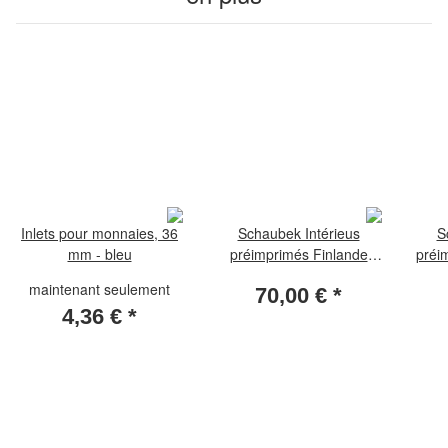
Inlets pour monnaies, 36
Schaubek Intérieus
S
mm - bleu
préimprimés Finlande
préi
1856-1944 Standard
maintenant seulement
70,00 €
*
4,36 €
*