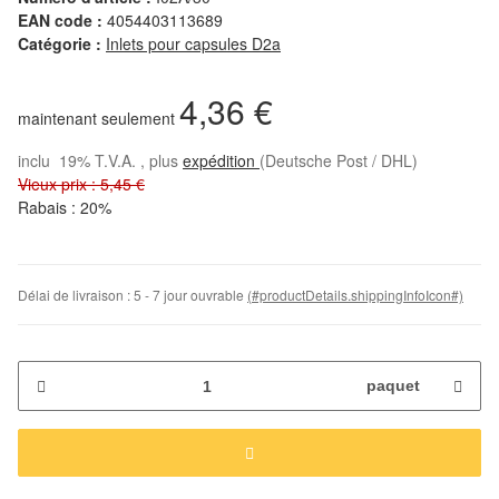
EAN code :
4054403113689
Catégorie :
Inlets pour capsules D2a
4,36 €
maintenant seulement
inclu 19% T.V.A. , plus
expédition
(Deutsche Post / DHL)
Vieux prix : 5,45 €
Rabais :
20%
Délai de livraison :
5 - 7 jour ouvrable
(#productDetails.shippingInfoIcon#)
paquet